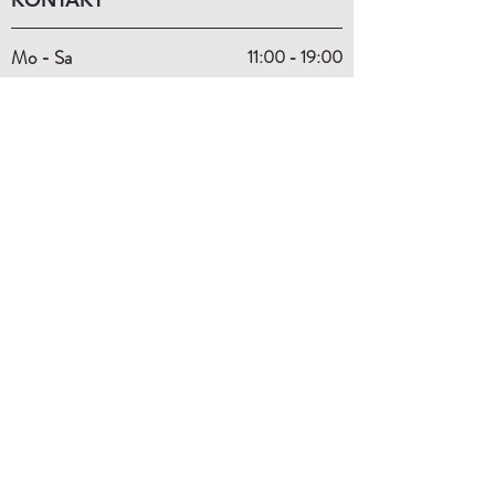
Mo - Sa
11:00 - 19:00
Wir beraten dich gerne persönlich!
+43 (1) 99 29 870
order@budo-expert.com
INFORMATIONEN
Kontakt
Über Uns
Größentabellen
Externe Links