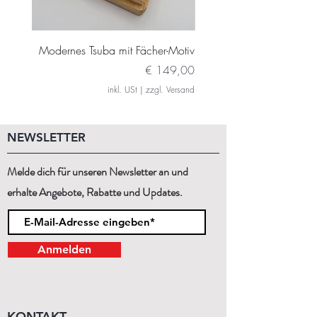
Modernes Tsuba mit Fächer-Motiv
Modernes Daito Tsuba m
Preis
€ 149,00
inkl. USt
|
zzgl. Versand
NEWSLETTER
Melde dich für unseren Newsletter an und
erhalte Angebote, Rabatte und Updates.
Anmelden
KONTAKT