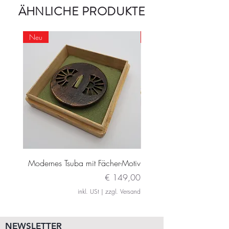
ÄHNLICHE PRODUKTE
Neu
Neu
Modernes Tsuba mit Fächer-Motiv
Modernes Daito Tsuba m
Preis
€ 149,00
inkl. USt
|
zzgl. Versand
NEWSLETTER