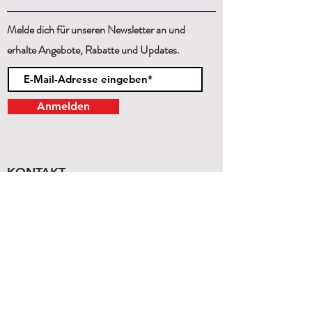
Melde dich für unseren Newsletter an und
erhalte Angebote, Rabatte und Updates.
Anmelden
KONTAKT
Mo - Sa
11:00 - 19:00
Wir beraten dich gerne persönlich!
+43 (1) 99 29 870
order@budo-expert.com