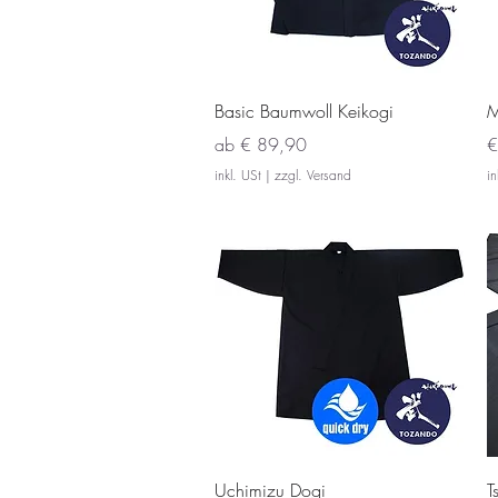
Schnellansicht
Basic Baumwoll Keikogi
M
Sale-Preis
P
ab
€ 89,90
€
inkl. USt
|
zzgl. Versand
in
Schnellansicht
Uchimizu Dogi
T