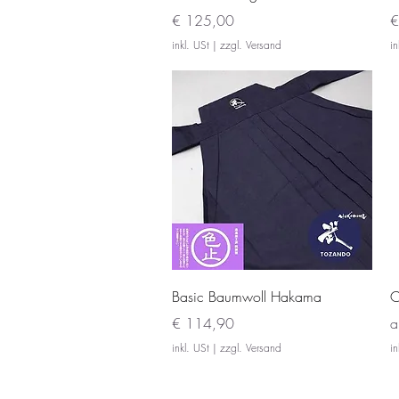
Preis
P
€ 125,00
€
inkl. USt
|
zzgl. Versand
in
Schnellansicht
Basic Baumwoll Hakama
C
Preis
S
€ 114,90
inkl. USt
|
zzgl. Versand
in