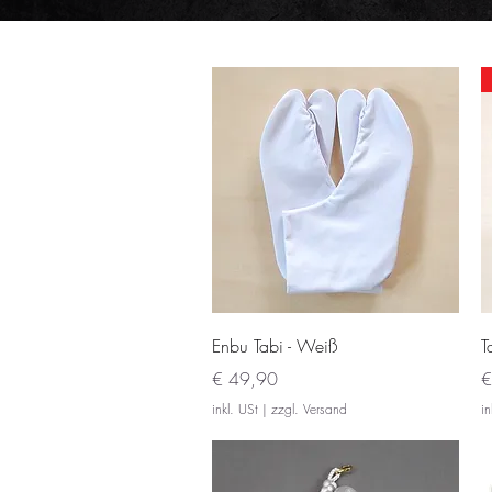
Schnellansicht
Enbu Tabi - Weiß
T
Preis
P
€ 49,90
€
inkl. USt
|
zzgl. Versand
in