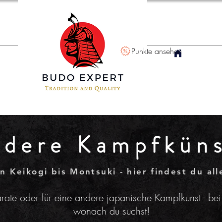
Punkte ansehen
dere Kampfkün
n Keikogi bis Montsuki - hier findest du all
rate oder für eine andere japanische Kampfkunst - bei
wonach du suchst!