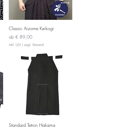
Schnellansicht
Classic Aizome Keikogi
Sale-Preis
ab
€ 89,00
inkl. USt
|
zzgl. Versand
Schnellansicht
Standard Tetron Hakama