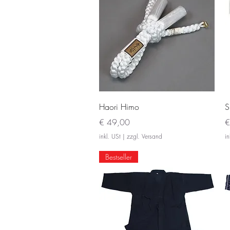
Schnellansicht
Haori Himo
S
Preis
P
€ 49,00
€
inkl. USt
|
zzgl. Versand
in
Bestseller