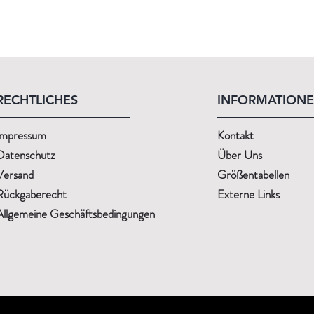
RECHTLICHES
INFORMATION
Impressum
Kontakt
Datenschutz
Über Uns
Versand
Größentabellen
Rückgaberecht
Externe Links
Allgemeine Geschäftsbedingungen