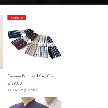
Bestseller
Schnellansicht
Premium Baumwoll-Kaku-Obi
Preis
€ 39,00
inkl. USt
|
zzgl. Versand