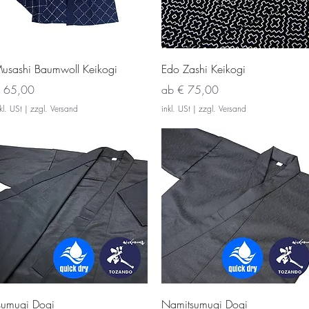
Schnellansicht
Schnellansicht
usashi Baumwoll Keikogi
Edo Zashi Keikogi
reis
Sale-Preis
 65,00
ab
€ 75,00
kl. USt
|
zzgl. Versand
inkl. USt
|
zzgl. Versand
Schnellansicht
Schnellansicht
sumugi Dogi
Namitsumugi Dogi