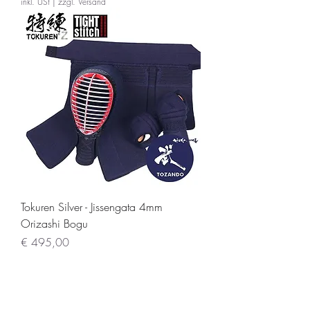
inkl. USt
|
zzgl. Versand
Tokuren Silver - Jissengata 4mm
Orizashi Bogu
Preis
€ 495,00
inkl. USt
|
zzgl. Versand