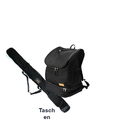
Tasch
en