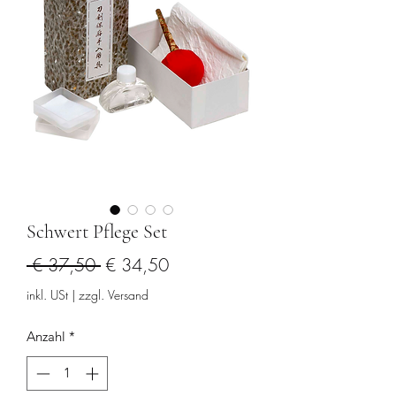
Schwert Pflege Set
Standardpreis
Sale-
 € 37,50 
€ 34,50
Preis
inkl. USt
|
zzgl. Versand
Anzahl
*