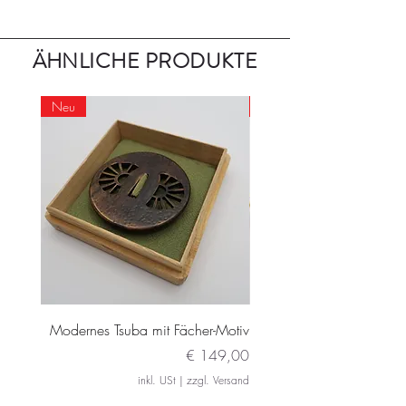
ÄHNLICHE PRODUKTE
Neu
Neu
Modernes Tsuba mit Fächer-Motiv
Modernes Daito Tsuba m
Preis
€ 149,00
inkl. USt
|
zzgl. Versand