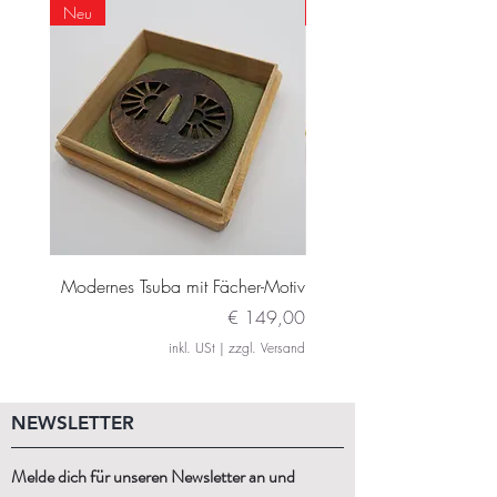
Neu
Neu
Modernes Tsuba mit Fächer-Motiv
Modernes Daito Tsuba m
Preis
€ 149,00
inkl. USt
|
zzgl. Versand
NEWSLETTER
Melde dich für unseren Newsletter an und