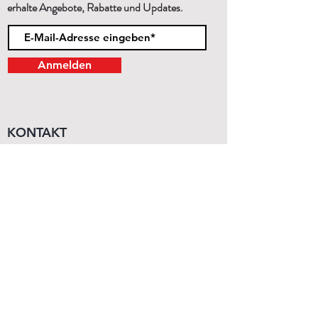
erhalte Angebote, Rabatte und Updates.
Anmelden
KONTAKT
Mo - Sa
11:00 - 19:00
Wir beraten dich gerne persönlich!
+43 (1) 99 29 870
order@budo-expert.com
INFORMATIONEN