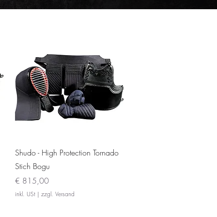
Schnellansicht
Shudo - High Protection Tornado
Stich Bogu
Preis
€ 815,00
inkl. USt
|
zzgl. Versand