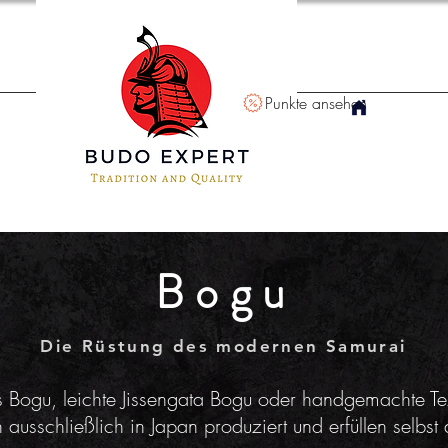
Punkte ansehen
Bogu
Die Rüstung des modernen Samurai
s Bogu, leichte Jissengata Bogu oder handgemachte T
ausschließlich in Japan produziert und erfüllen selbst