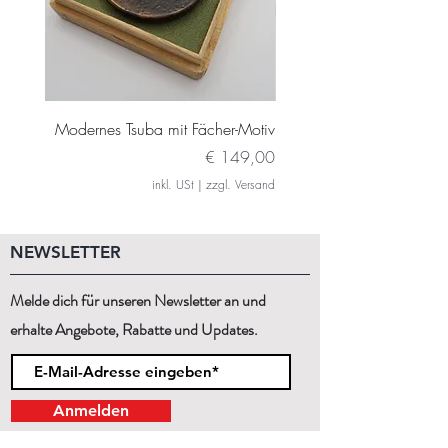
Ungefähres Gewicht: 390-460g
Modernes Tsuba mit Fächer-Motiv
Modernes Daito Tsuba m
Preis
€ 149,00
inkl. USt
|
zzgl. Versand
NEWSLETTER
Melde dich für unseren Newsletter an und
erhalte Angebote, Rabatte und Updates.
Anmelden