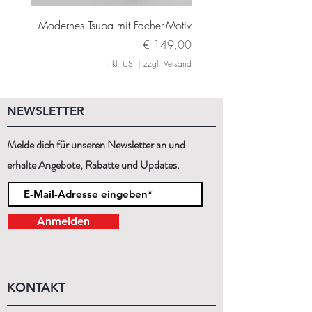
Modernes Tsuba mit Fächer-Motiv
Modernes Daito Tsuba m
Preis
€ 149,00
inkl. USt
|
zzgl. Versand
NEWSLETTER
Melde dich für unseren Newsletter an und
erhalte Angebote, Rabatte und Updates.
Anmelden
KONTAKT