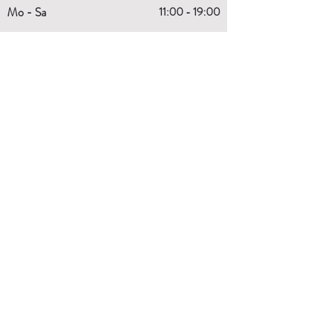
Mo - Sa
11:00 - 19:00
Wir beraten dich gerne persönlich!
+43 (1) 99 29 870
order@budo-expert.com
INFORMATIONEN
Kontakt
Über Uns
Größentabellen
Externe Links
RECHTLICHES