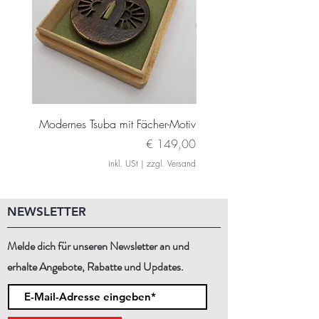
Modernes Tsuba mit Fächer-Motiv
Modernes Daito Tsuba m
Preis
€ 149,00
inkl. USt
|
zzgl. Versand
NEWSLETTER
Melde dich für unseren Newsletter an und
erhalte Angebote, Rabatte und Updates.