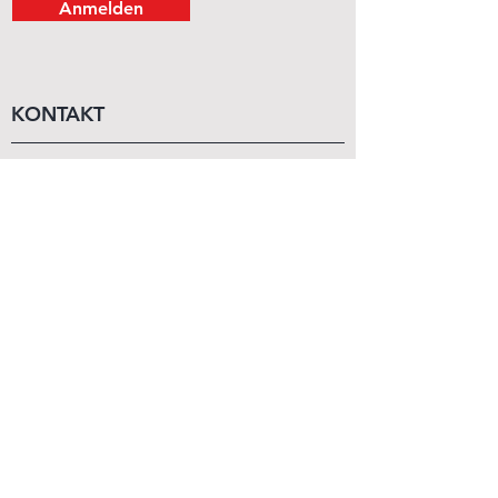
Anmelden
KONTAKT
Mo - Sa
11:00 - 19:00
Wir beraten dich gerne persönlich!
+43 (1) 99 29 870
order@budo-expert.com
INFORMATIONEN
Kontakt
Über Uns