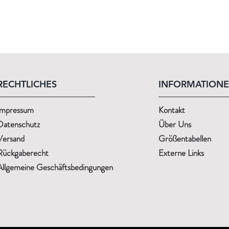
RECHTLICHES
INFORMATION
Impressum
Kontakt
Datenschutz
Über Uns
Versand
Größentabellen
Rückgaberecht
Externe Links
Allgemeine Geschäftsbedingungen