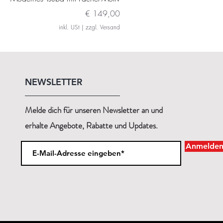
Preis
€ 149,00
inkl. USt
|
zzgl. Versand
NEWSLETTER
Melde dich für unseren Newsletter an und
erhalte Angebote, Rabatte und Updates.
Anmelde