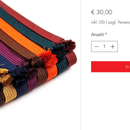
Preis
€ 30,00
inkl. USt
|
zzgl. Versan
Anzahl
*
In