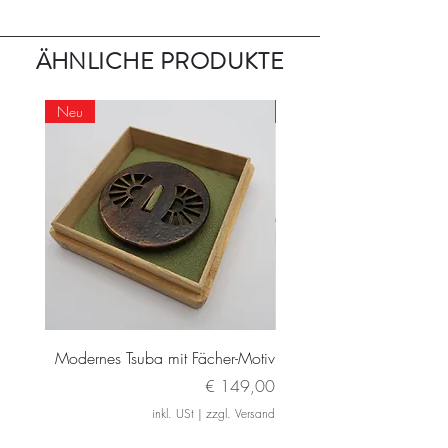
Wird in der Regel innerhalb von 3-4
Tagen versendet.
ÄHNLICHE PRODUKTE
Neu
Neu
Modernes Tsuba mit Fächer-Motiv
Modernes Daito Tsuba m
Preis
€ 149,00
inkl. USt
|
zzgl. Versand