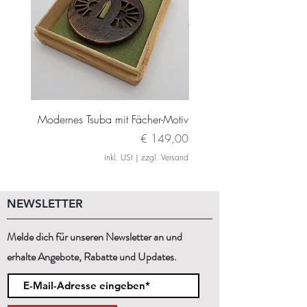
Modernes Tsuba mit Fächer-Motiv
Modernes Daito Tsuba m
Preis
€ 149,00
inkl. USt
|
zzgl. Versand
NEWSLETTER
Melde dich für unseren Newsletter an und
erhalte Angebote, Rabatte und Updates.