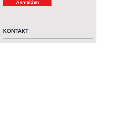
Anmelden
KONTAKT
Mo - Sa
11:00 - 19:00
Wir beraten dich gerne persönlich!
+43 (1) 99 29 870
order@budo-expert.com
INFORMATIONEN
Kontakt
Über Uns