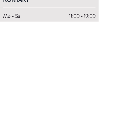
Mo - Sa
11:00 - 19:00
Wir beraten dich gerne persönlich!
+43 (1) 99 29 870
order@budo-expert.com
INFORMATIONEN
Kontakt
Über Uns
Größentabellen
Externe Links