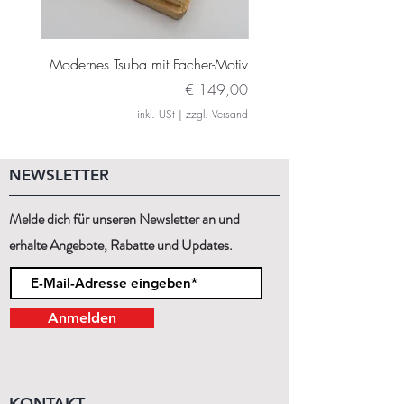
Modernes Tsuba mit Fächer-Motiv
Modernes Daito Tsuba m
Preis
€ 149,00
inkl. USt
|
zzgl. Versand
NEWSLETTER
Melde dich für unseren Newsletter an und
erhalte Angebote, Rabatte und Updates.
Anmelden
KONTAKT