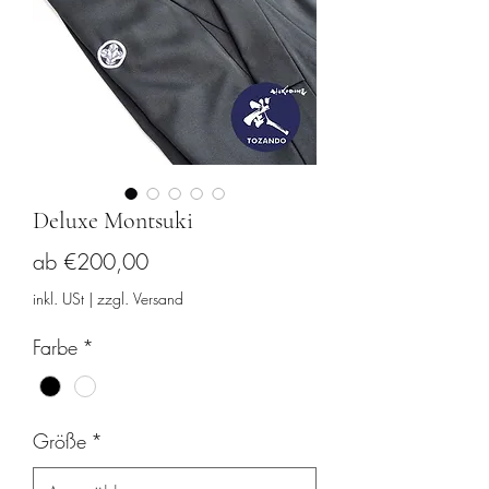
Deluxe Montsuki
Sale-
ab
€200,00
Preis
inkl. USt
|
zzgl. Versand
Farbe
*
Größe
*