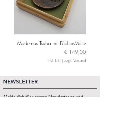
Modernes Tsuba mit Fächer-Motiv
Modernes Daito Tsuba m
Preis
€ 149,00
inkl. USt
|
zzgl. Versand
NEWSLETTER
Melde dich für unseren Newsletter an und
erhalte Angebote, Rabatte und Updates.
Anmelden