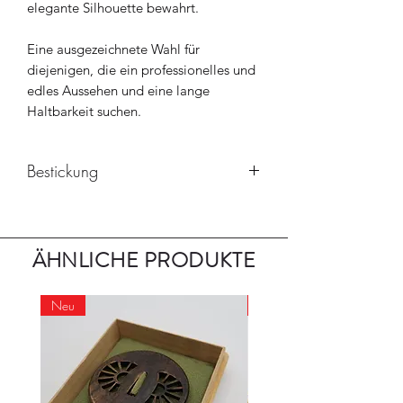
elegante Silhouette bewahrt.
Eine ausgezeichnete Wahl für
diejenigen, die ein professionelles und
edles Aussehen und eine lange
Haltbarkeit suchen.
Bestickung
Bei dem schwarzen Montsuki mit
Itsutsumon wird dieser standardmäßig
in weiß bestickt. Beim weißen
ÄHNLICHE PRODUKTE
Montsuki hingegen verwenden
wir goldene Bestickung.
Neu
Neu
Bei individuellen Bestickungswünschen
ersuchen wir um vorherige
Kontaktaufnahme.