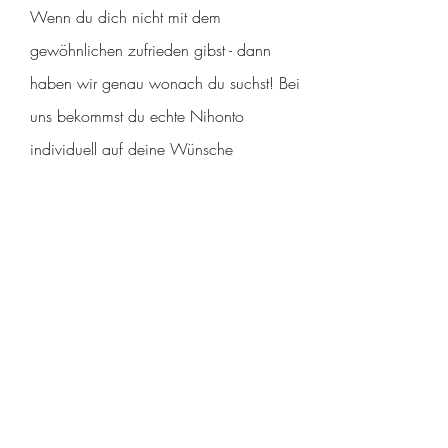
Wenn du dich nicht mit dem
gewöhnlichen zufrieden gibst - dann
haben wir genau wonach du suchst! Bei
uns bekommst du echte Nihonto
individuell auf deine Wünsche
zugeschnitten! Den Unterschied wirst du
spüren und beeindruckst so jeden mit
deiner Performance!
Jetzt Bestellen
NEWSLETTER