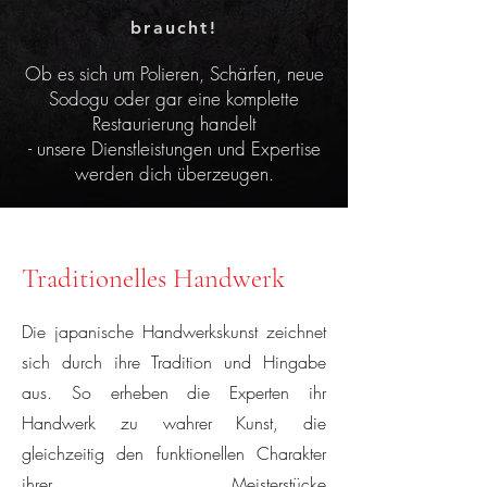
braucht!
Ob es sich um Polieren, Schärfen, neue
Sodogu oder gar eine komplette
Restaurierung handelt
- unsere Dienstleistungen
und Expertise
werden dich überzeugen.
Traditionelles Handwerk
Die japanische Handwerkskunst zeichnet
sich durch ihre Tradition und Hingabe
aus. So erheben die Experten ihr
Handwerk zu wahrer Kunst, die
gleichzeitig den funktionellen Charakter
ihrer Meisterstücke