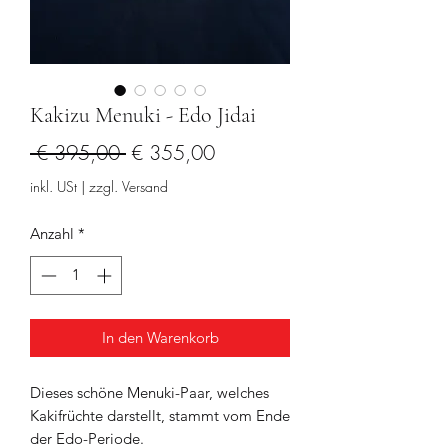
Kakizu Menuki - Edo Jidai
Standardpreis
Sale-
 € 395,00 
€ 355,00
Preis
inkl. USt
|
zzgl. Versand
Anzahl
*
In den Warenkorb
Dieses schöne Menuki-Paar, welches
Kakifrüchte darstellt, stammt vom Ende
der Edo-Periode.