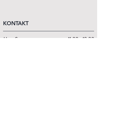
KONTAKT
Mo - Sa
11:00 - 19:00
Wir beraten dich gerne persönlich!
+43 (1) 99 29 870
order@budo-expert.com
INFORMATIONEN
Kontakt
Über Uns
Größentabellen