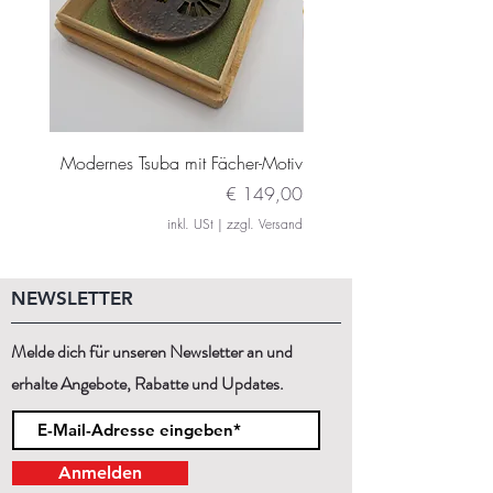
Modernes Tsuba mit Fächer-Motiv
Modernes Daito Tsuba m
Preis
€ 149,00
inkl. USt
|
zzgl. Versand
NEWSLETTER
Melde dich für unseren Newsletter an und
erhalte Angebote, Rabatte und Updates.
Anmelden